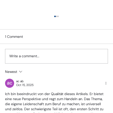
1 Comment
Write a comment...
Newest
Leasing oder Kauf: Was ist die beste
Lösung für Ihren Fuhrpark?
ac ab
Oct 15, 2025
Ich bin beeindruckt von der Qualität dieses Artikels. Er bietet 
eine neue Perspektive und regt zum Handeln an. Das Thema, 
die eigene Leidenschaft zum Beruf zu machen, ist universell 
und zeitlos. Der schwierigste Teil ist oft, den ersten Schritt zu 