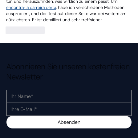
tun und herauszufinden, was wirklich zu einem passt. Um 
encontrar a carreira certa
, habe ich verschiedene Methoden 
ausprobiert, und der Test auf dieser Seite war bei weitem am 
nützlichsten. Er ist detailliert und sehr treffsicher.
Like
Reply
Abonnieren Sie unseren kostenfreien
Newsletter
Absenden